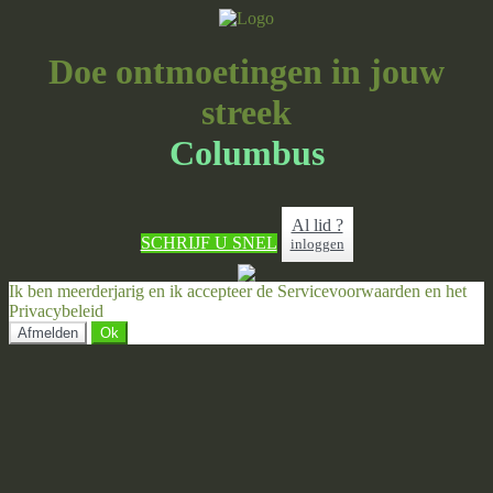
Doe ontmoetingen in jouw
streek
Columbus
Al lid ?
SCHRIJF U SNEL
inloggen
Ik ben meerderjarig en ik accepteer de Servicevoorwaarden en het
Privacybeleid
Afmelden
Ok